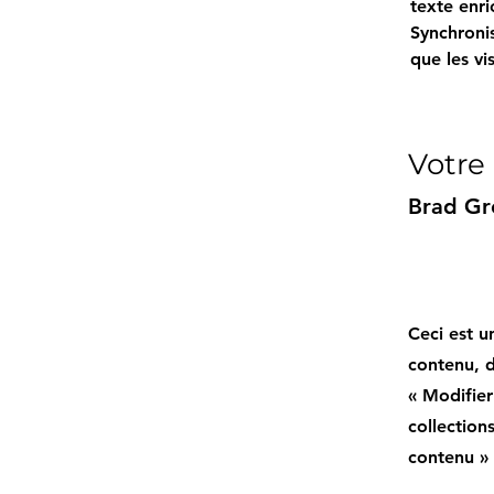
texte enri
Synchronis
que les vi
Votre
Brad Gr
Ceci est u
contenu, d
« Modifier
collection
contenu » 