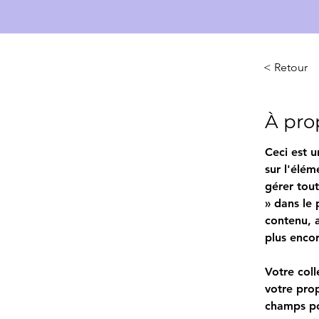
< Retour
À pro
Ceci est u
sur l'élém
gérer tout
» dans le 
contenu, 
plus encor
Votre col
votre pro
champs po