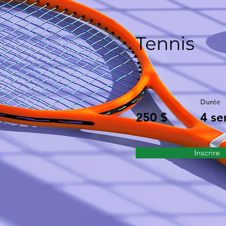
Tennis
Prix
Durée
250 $
4 se
Inscrire