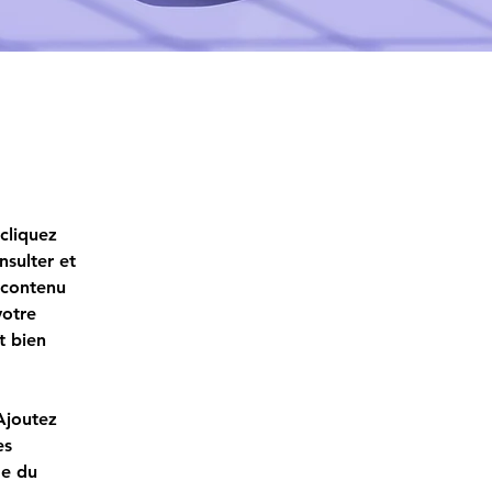
cliquez 
nsulter et 
 contenu 
votre 
 bien 
Ajoutez 
es 
e du 