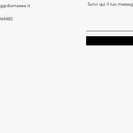
aggidiamaeea.it
0964485