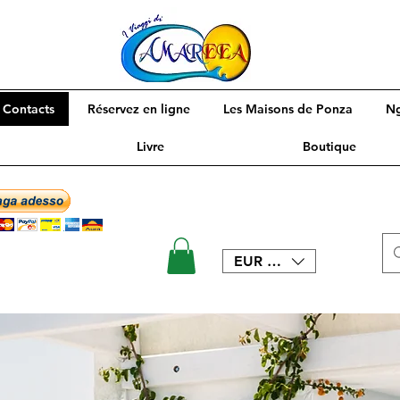
Contacts
Réservez en ligne
Les Maisons de Ponza
N
Livre
Boutique
EUR (€)