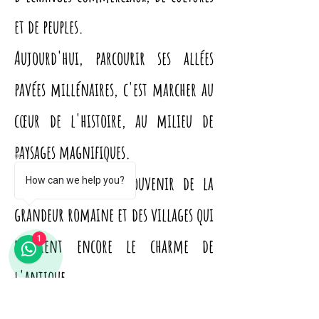
et de peuples.
Aujourd'hui, parcourir ses allées
pavées millénaires, c'est marcher au
cœur de l'histoire, au milieu de
paysages magnifiques.
qui conservent le souvenir de la
How can we help you?
grandeur romaine et des villages qui
1
respirent encore le charme de
l'antique.
De Terracina à Fondi, de Formia à