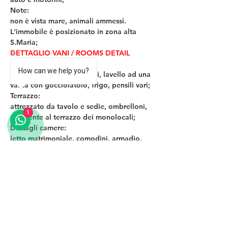
Note: 
non è vista mare, animali ammessi. 
L'immobile è posizionato in zona alta 
S.Maria;
DETTAGLIO VANI / ROOMS DETAIL
Angolo cottura: 
How can we help you?
piano cottura a due fuochi, lavello ad una 
vasca con gocciolatoio, frigo, pensili vari;
Terrazzo: 
attrezzato da tavolo e sedie, ombrelloni, 
1
adiacente al terrazzo dei monolocali;
Dettagli camere: 
letto matrimoniale, comodini, armadio, 
tavolo e sedie, portafinestra di ingresso, 
e portafinestra terrazzo;
Dettagli bagni: 
lavandino, tazza bidet, water, box 
doccia, aereazione e porta a scomparsa;
Address
Via Staglio, Ponza LT, Italia