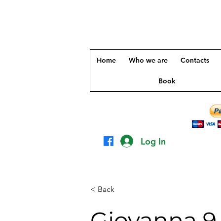
Home
Who we are
Contacts
Book
Log In
< Back
Giovanna 9