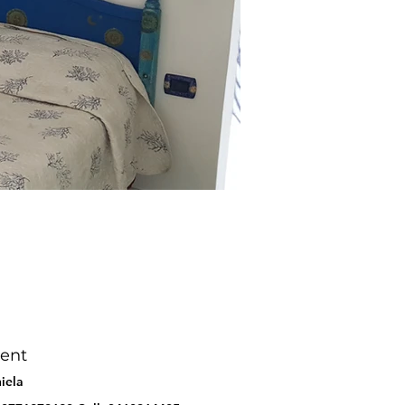
ent
iela