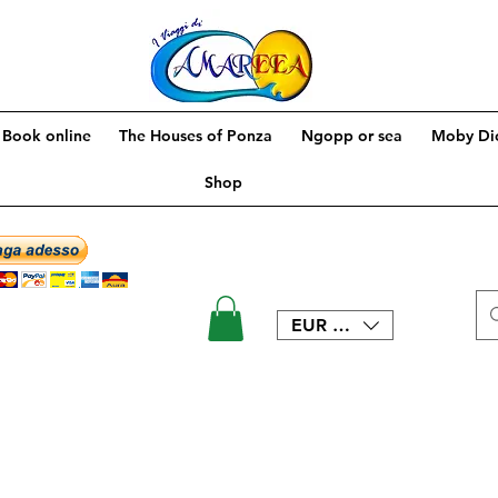
Book online
The Houses of Ponza
Ngopp or sea
Moby Dic
Shop
EUR (€)