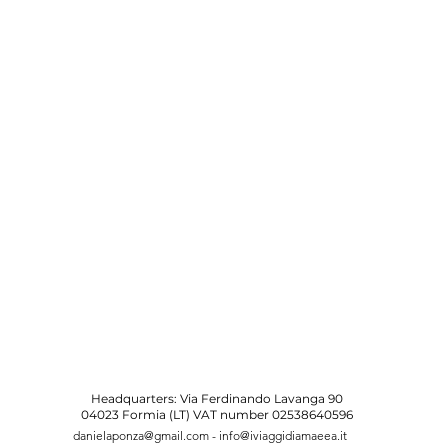
Headquarters: Via Ferdinando Lavanga 90
04023 Formia (LT) VAT number 02538640596
danielaponza@gmail.com
-
info@iviaggidiamaeea.it