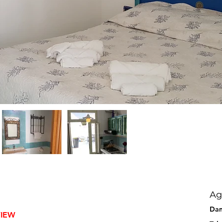
Ag
Dan
VIEW