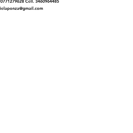
. 0771279628 Cell. 3460964485
ielaponza@gmail.com