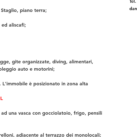
Tel
dan
Staglio, piano terra;
 ed aliscafi;
ge, gite organizzate, diving, alimentari, 
noleggio auto e motorini;
 L'immobile è posizionato in zona alta 
L
 ad una vasca con gocciolatoio, frigo, pensili 
elloni, adiacente al terrazzo dei monolocali;