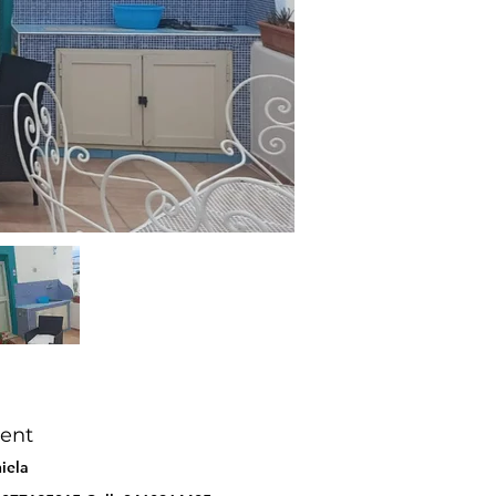
ent
iela