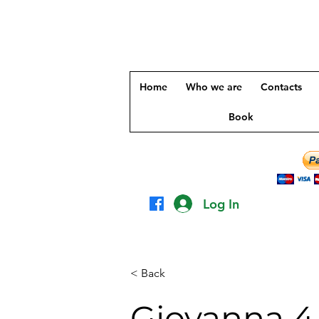
Home
Who we are
Contacts
Book
Log In
< Back
Giovanna 4