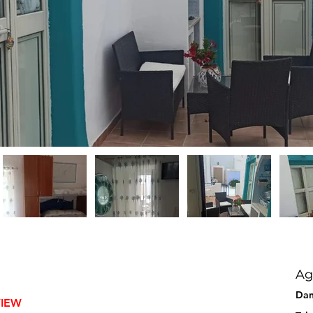
Ag
Dan
VIEW