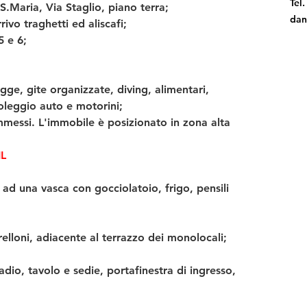
Tel
.Maria, Via Staglio, piano terra;
dan
ivo traghetti ed aliscafi;
 e 6;
ge, gite organizzate, diving, alimentari, 
noleggio auto e motorini;
messi. L'immobile è posizionato in zona alta 
L
 ad una vasca con gocciolatoio, frigo, pensili 
elloni, adiacente al terrazzo dei monolocali;
dio, tavolo e sedie, portafinestra di ingresso, 