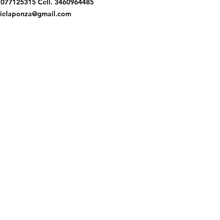
. 077125315 Cell. 3460964485
ielaponza@gmail.com