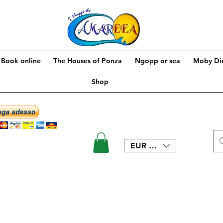
Book online
The Houses of Ponza
Ngopp or sea
Moby Dic
Shop
EUR (€)