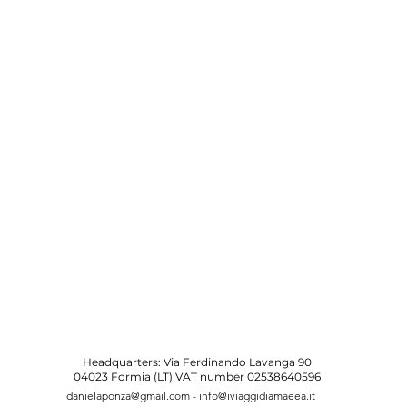
Headquarters: Via Ferdinando Lavanga 90
04023 Formia (LT) VAT number 02538640596
danielaponza@gmail.com
-
info@iviaggidiamaeea.it