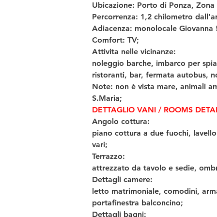
Ubicazione: Porto di Ponza, Zona S
Percorrenza: 1,2 chilometro dall’arr
Adiacenza: monolocale Giovanna 5
Comfort: TV;
Attivita nelle vicinanze: 
noleggio barche, imbarco per spiag
ristoranti, bar, fermata autobus, 
Note: non è vista mare, animali am
S.Maria;
DETTAGLIO VANI / ROOMS DETAI
Angolo cottura: 
piano cottura a due fuochi, lavello
vari;
Terrazzo: 
attrezzato da tavolo e sedie, ombr
Dettagli camere: 
letto matrimoniale, comodini, arma
portafinestra balconcino;
Dettagli bagni: 